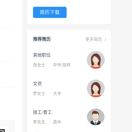
简历下载
推荐简历
更多简历
其他职位
张女士
·
中专/技校
文员
罗女士
·
大专
技工/普工
罗先生
·
高中