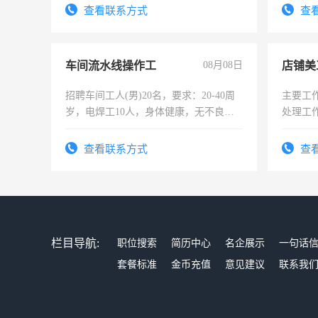
查看联系方式
查
车间流水线操作工
08月08日
店铺美
招聘车间工人(男)20名，要求：20-40周
主要工
岁，电焊工10人，身体健康，无不良嗜
处理工
好。薪资：4500-7000元，标准八人间住
作时间
宿，免费发放劳保用品，两班倒，每月
查看联系方式
查
25号准时发放工资，工作时间10小时
栏目导航:
职位搜索
简历中心
名企展示
一句话
套餐标准
金币充值
意见建议
联系我