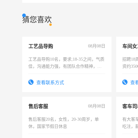
猜您喜欢
工艺品导购
08月08日
车间女
工艺品导购10名，要求;18-35之间，气质
招聘18
佳，沟通能力强，有团队合作精神，有
资约35
上进心，有工作经验者优先！
险，有
查看联系方式
查
售后客服
08月08日
客车司
售后客服20名，女性，20-30周岁，单
有大客
休，国家节假日休息
吃注，