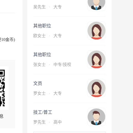
吴先生
·
大专
其他职位
欧女士
·
大专
10金币)
其他职位
张女士
·
中专/技校
文员
罗女士
·
大专
技工/普工
息
罗先生
·
高中