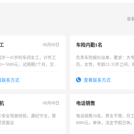
查
工
08月08日
车险内勤1名
周岁一45岁的车间女工，计件工
负责车险报价出单，要求：大
00一5000元，试用期2个月，交五
历，女性，年龄22-35岁之间
年薪假，年底福利
操作，工作态度认真，具有团
试用期1-3个月，转正后交纳五
看联系方式
查看联系方式
机
08月08日
电话销售
车安全驾驶经验，遵纪守法，管
电话销售50名，男女不限，月工资
薪资面议
8000元，单休，法定节假日休