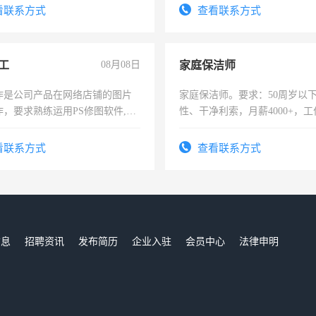
看联系方式
查看联系方式
工
08月08日
家庭保洁师
作是公司产品在网络店铺的图片
家庭保洁师。要求：50周岁以
作，要求熟练运用PS修图软件,工
性、干净利索，月薪4000+，
每天8小时，待遇优厚。
时间灵活，不需坐班，适合宝
太太等。
看联系方式
查看联系方式
信息
招聘资讯
发布简历
企业入驻
会员中心
法律申明
们